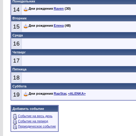
Понедельник
14
Дни рождения
Raven
(30)
Вторник
15
Дни рождения
Елена
(48)
Среда
16
Четверг
17
Пятница
18
Суббота
19
Дни рождения
RapStar
,
<ALENKA>
Добавить событие
Событие на весь день
Событие на период
Периодическое событие