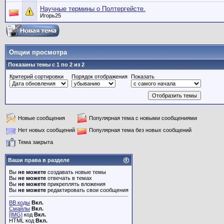
Научные термины о Полтергейсте.
Игорь25
Опции просмотра
Показаны темы с 1 по 2 из 2
Критерий сортировки
Порядок отображения
Показать
Новые сообщения
Популярная тема с новыми сообщениями
Нет новых сообщений
Популярная тема без новых сообщений
Тема закрыта
Ваши права в разделе
Вы
не можете
создавать новые темы
Вы
не можете
отвечать в темах
Вы
не можете
прикреплять вложения
Вы
не можете
редактировать свои сообщения
BB коды
Вкл.
Смайлы
Вкл.
[IMG]
код
Вкл.
HTML код
Вкл.