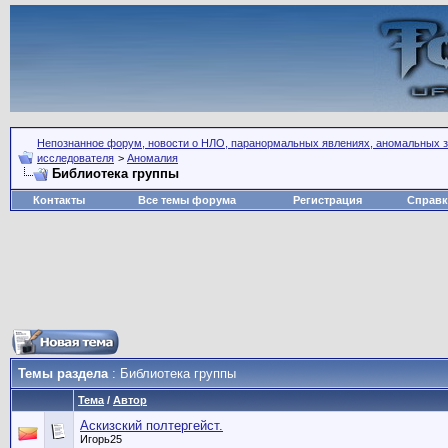
Непознанное форум, новости о НЛО, паранормальных явлениях, аномальных зо
исследователя
>
Аномалия
Библиотека группы
Контакты
Все темы форума
Регистрация
Справк
Темы раздела
: Библиотека группы
Тема
/
Автор
Аскизский полтергейст.
Игорь25