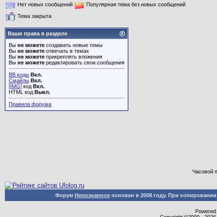
Нет новых сообщений
Популярная тема без новых сообщений
Тема закрыта
Ваши права в разделе
Вы
не можете
создавать новые темы
Вы
не можете
отвечать в темах
Вы
не можете
прикреплять вложения
Вы
не можете
редактировать свои сообщения
BB коды
Вкл.
Смайлы
Вкл.
[IMG]
код
Вкл.
HTML код
Выкл.
Правила форума
Часовой 
Форум
Непознанное
основан в 2008 году. При копировани
Powered b
Copyright ©2000 - 2026,