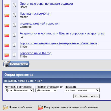
Эрогенные зоны по знакам зодиака
Эльф
Научная астрология
федот
индивидуальный гороскоп
Святогор
Астрология и логика, или Шесть вопросов к астрологам
_Z_
Гороскоп на каждый день (ежедневные обновления)
TriGun
Гороскоп на 2009 год
TriGun
Опции просмотра
Показаны темы с 1 по 7 из 7
Критерий сортировки
Порядок отображения
Показать
Новые сообщения
Популярная тема с новыми сообщениями