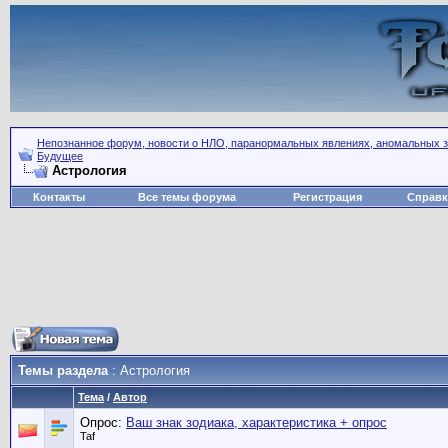
Непознанное форум, новости о НЛО, паранормальных явлениях, аномальных зо
Будущее
Астрология
Контакты
Все темы форума
Регистрация
Справк
Темы раздела
: Астрология
Тема
/
Автор
Опрос:
Ваш знак зодиака, характеристика + опрос
Taf