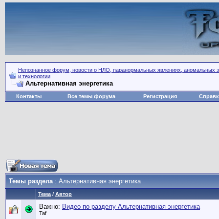
Непознанное форум, новости о НЛО, паранормальных явлениях, аномальных зо
и технологии
Альтернативная энергетика
Контакты
Все темы форума
Регистрация
Справк
Темы раздела
: Альтернативная энергетика
Тема
/
Автор
Важно:
Видео по разделу Альтернативная энергетика
Taf