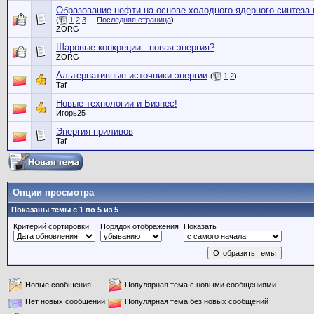
Образование нефти на основе холодного ядерного синтеза 
(
1
2
3
...
Последняя страница
)
ZORG
Шаровые конкреции - новая энергия?
ZORG
Альтернативные источники энергии
(
1
2
)
Taf
Новые технологии и Бизнес!
Игорь25
Энергия приливов
Taf
Опции просмотра
Показаны темы с 1 по 5 из 5
Критерий сортировки
Порядок отображения
Показать
Новые сообщения
Популярная тема с новыми сообщениями
Нет новых сообщений
Популярная тема без новых сообщений