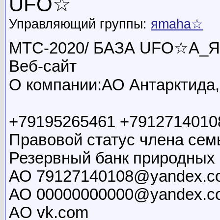
UFO☆
Управляющий группы:
яmaha☆
MTC-2020/ БАЗА UFO☆А_
Веб-сайт
О компании:АО Антарктида
+79195265461 +791271401
Правовой статус члена сем
Резервный банк природных 
АО 79127140108@yandex.c
АО 00000000000@yandex.c
AO vk.com