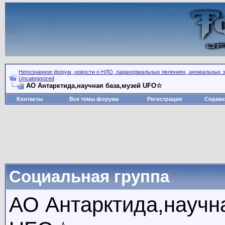
Непознанное форум, новости о НЛО, паранормальных явлениях, аномальных зо
Uncategorized
АО Антарктида,научная база,музей UFO☆
Контакты
Все темы форума
Регистрация
Справк
Социальная группа
АО Антарктида,научн