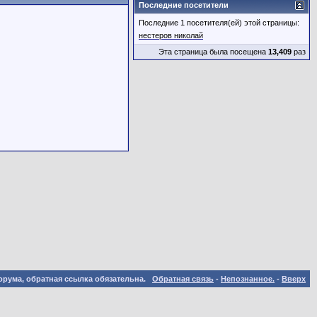
Последние посетители
Последние 1 посетителя(ей) этой страницы:
нестеров николай
Эта страница была посещена
13,409
раз
орума, обратная ссылка обязательна.
Обратная связь
-
Непознанное.
-
Вверх