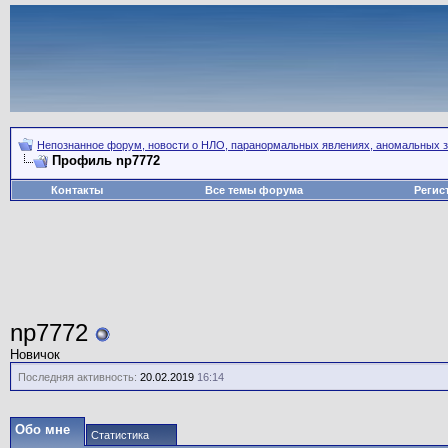
Непознанное форум, новости о НЛО, паранормальных явлениях, аномальных зо
Профиль np7772
Контакты
Все темы форума
Регис
np7772
Новичок
Последняя активность:
20.02.2019
16:14
Обо мне
Статистика