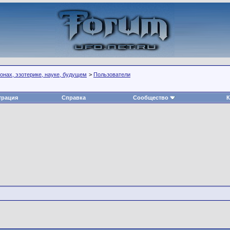
нах, эзотерике, науке, будущем
>
Пользователи
трация
Справка
Сообщество
К