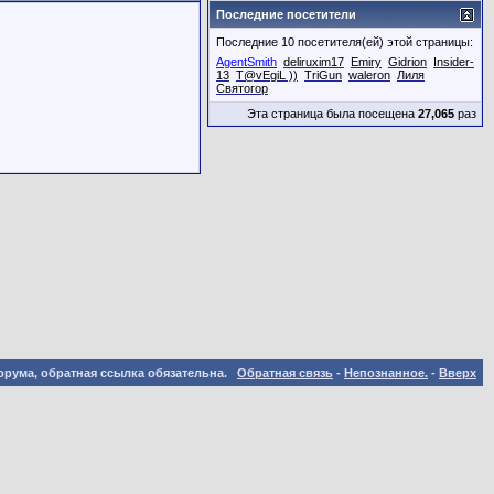
Последние посетители
Последние 10 посетителя(ей) этой страницы:
AgentSmith
deliruxim17
Emiry
Gidrion
Insider-
13
T@vEgiL ))
TriGun
waleron
Лиля
Святогор
Эта страница была посещена
27,065
раз
орума, обратная ссылка обязательна.
Обратная связь
-
Непознанное.
-
Вверх