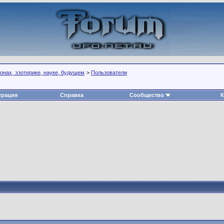
нах, эзотерике, науке, будущем
>
Пользователи
трация
Справка
Сообщество
К