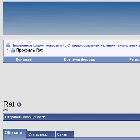
Непознанное форум, новости о НЛО, паранормальных явлениях, аномальных зо
Профиль Rat
Контакты
Все темы форума
Регис
Rat
***
Отправить сообщение
Обо мне
Статистика
Связь