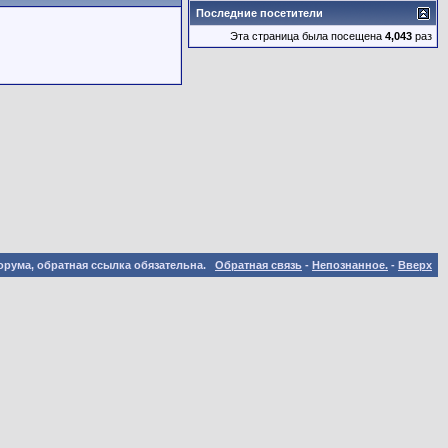
Последние посетители
Эта страница была посещена
4,043
раз
орума, обратная ссылка обязательна.
Обратная связь
-
Непознанное.
-
Вверх