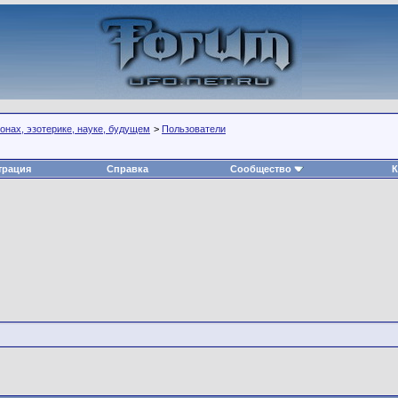
нах, эзотерике, науке, будущем
>
Пользователи
трация
Справка
Сообщество
К