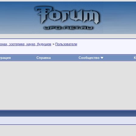
нах, эзотерике, науке, будущем
>
Пользователи
трация
Справка
Сообщество
К