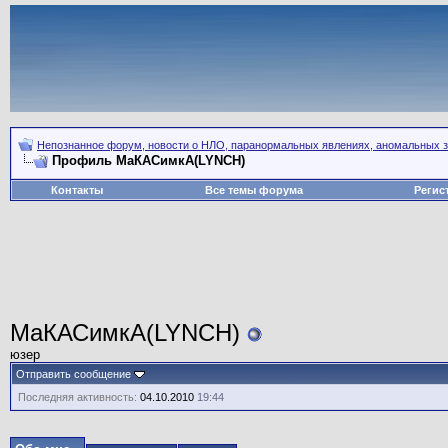
Непознанное форум, новости о НЛО, паранормальных явлениях, аномальных зо
Профиль МаКАСимкА(LYNCH)
Контакты
Все темы форума
Регис
МаКАСимкА(LYNCH)
юзер
Отправить сообщение
Последняя активность:
04.10.2010
19:44