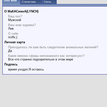
Обо мне
Статистика
Связь
О МаКАСимкА(LYNCH)
Ваш пол?
Мужской
Ваш знак зодиака?
Лев
О себе
псИх;)
Личная карта
Приходилось ли вам быть свидетелем аномальных явлений?
Да
Какие именно сферы непознанного вас интересуют?
Все что странно подозрительно в этом мире
Подпись
время уходит,Я остаюсь