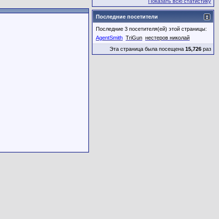
Показать всю статистику
Последние посетители
Последние 3 посетителя(ей) этой страницы:
AgentSmith
TriGun
нестеров николай
Эта страница была посещена
15,726
раз