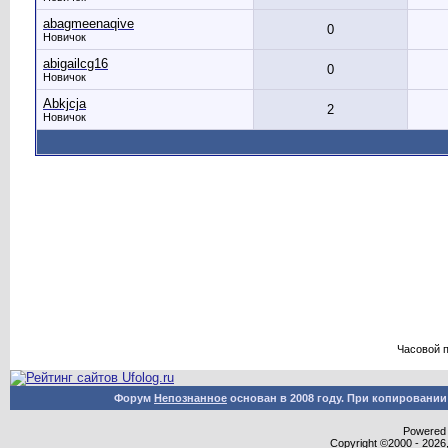
abagmeenaqive
0
Новичок
abigailcg16
0
Новичок
Abkjcja
2
Новичок
Часовой 
Форум
Непознанное
основан в 2008 году. При копировани
Powered b
Copyright ©2000 - 2026,