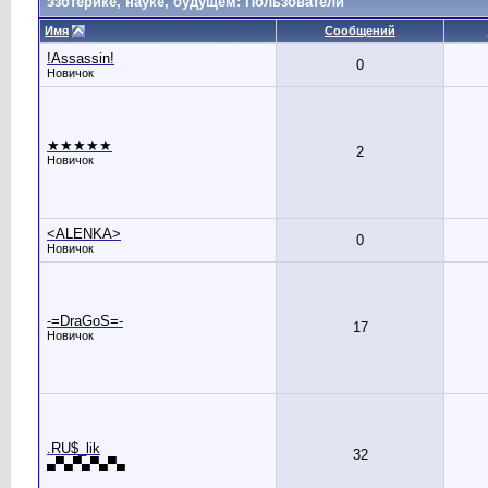
эзотерике, науке, будущем: Пользователи
Имя
Сообщений
!Assassin!
0
Новичок
★★★★★
2
Новичок
<ALENKA>
0
Новичок
-=DraGoS=-
17
Новичок
.RU$_lik
32
▄▀▄▀▄▀▄▀▄