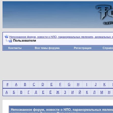
Непознанное форум, новости о НЛО, паранормальных явлениях, аномальных зо
Пользователи
Контакты
Все темы форума
Регистрация
Справк
#
A
B
C
D
E
F
G
H
I
J
K
А
Б
В
Г
Д
Е
Ё
Ж
З
И
Й
К
Л
М
Н
Непознанное форум, новости о НЛО, паранормальных явлени