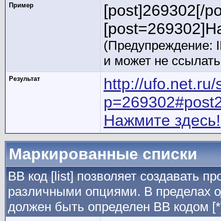
Пример
[post]269302[/po
[post=269302]На
(Предупреждение: 
и может не ссылат
Результат
http://ufo.net.r
p=269302#post
Нажмите здесь!
Маркированные списки
BB код [list] позволяет создавать 
различными опциями. В пределах о
должен быть определен BB кодом [*