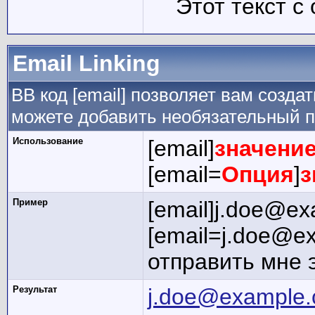
Этот текст с
Email Linking
BB код [email] позволяет вам созда
можете добавить необязательный п
Использование
[email]
значени
[email=
Опция
]
з
Пример
[email]j.doe@ex
[email=j.doe@e
отправить мне 
Результат
j.doe@example