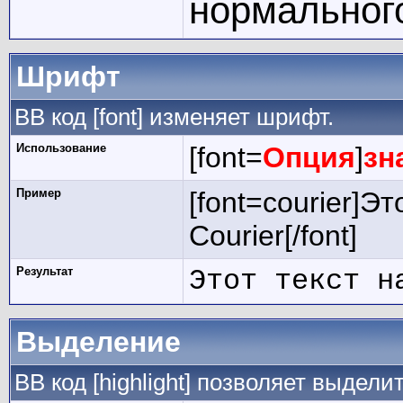
нормальног
Шрифт
BB код [font] изменяет шрифт.
Использование
[font=
Опция
]
зн
Пример
[font=courier]Э
Courier[/font]
Результат
Этот текст н
Выделение
BB код [highlight] позволяет выдели