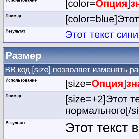
Использование
[color=
Опция
]
з
Пример
[color=blue]Этот
Результат
Этот текст син
Размер
BB код [size] позволяет изменять 
Использование
[size=
Опция
]
зн
Пример
[size=+2]Этот т
нормального[/si
Результат
Этот текст 