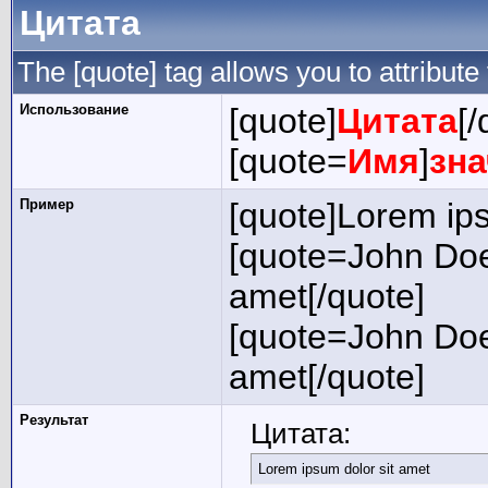
Цитата
The [quote] tag allows you to attribute
Использование
[quote]
Цитата
[/
[quote=
Имя
]
зн
Пример
[quote]Lorem ips
[quote=John Doe
amet[/quote]
[quote=John Doe
amet[/quote]
Результат
Цитата:
Lorem ipsum dolor sit amet