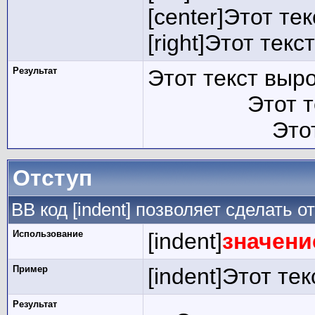
[center]Этот те
[right]Этот тек
Результат
Этот текст выр
Этот 
Это
Отступ
BB код [indent] позволяет сделать от
Использование
[indent]
значени
Пример
[indent]Этот тек
Результат