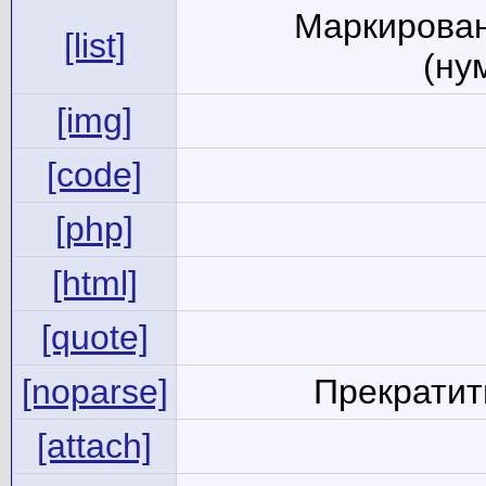
Маркирован
[list]
(ну
[img]
[code]
[php]
[html]
[quote]
[noparse]
Прекратит
[attach]