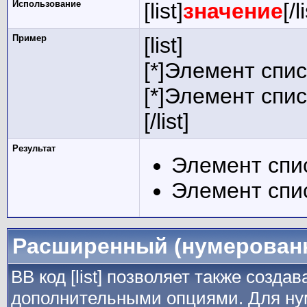
Использование
[list]
значение
[/l
Пример
[list]
[*]Элемент спис
[*]Элемент спис
[/list]
Результат
Элемент спи
Элемент спи
Расширенный (нумерован
BB код [list] позволяет также созда
дополнительными опциями. Для ну