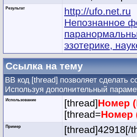
Результат
http://ufo.net.ru
Непознанное фо
паранормальных
эзотерике, нау
Ссылка на тему
BB код [thread] позволяет сделать с
Используя дополнительный парамет
Использование
[thread]
Номер (
[thread=
Номер 
Пример
[thread]42918[/t