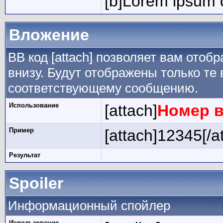
[b]Lorem ipsum d
Вложение
BB код [attach] позволяет вам ото
внизу. Будут отображены только те
соответствующему сообщению.
Использование
[attach]
Номер 
Пример
[attach]12345[/a
Результат
Spoiler
Информационный спойлер
Использование