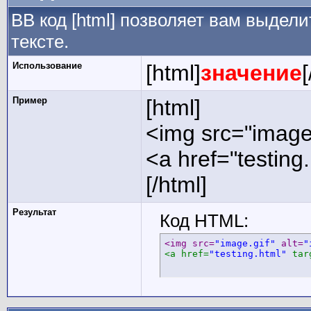
BB код [html] позволяет вам выде
тексте.
Использование
[html]
значение
[
Пример
[html]
<img src="image.
<a href="testing
[/html]
Результат
Код HTML:
<img src=
"image.gif"
 alt=
"
<a href=
"testing.html"
 tar