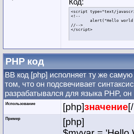
Код:
<script type="text/javascri
<!--

	alert("Hello world!");

//-->

</script>
PHP код
BB код [php] исполняет ту же самую
том, что он подсвечивает синтаксис
разрабатывался для языка PHP, он 
Использование
[php]
значение
[
Пример
[php]
$myvar = 'Hello 