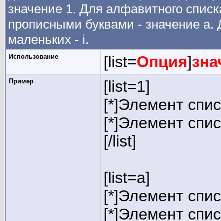
значение 1. Для алфавитного списка
прописными буквами - значение а. 
маленьких - i.
Использование
[list=
Опция
]
зна
Пример
[list=1]
[*]Элемент спис
[*]Элемент спис
[/list]
[list=a]
[*]Элемент спис
[*]Элемент спис