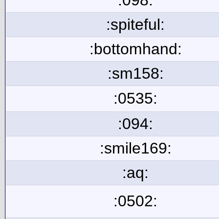
:098:
:spiteful:
:bottomhand:
:sm158:
:0535:
:094:
:smile169:
:aq:
:0502: