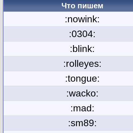
Что пишем
:nowink:
:0304:
:blink:
:rolleyes:
:tongue:
:wacko:
:mad:
:sm89: