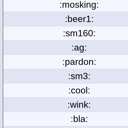
:mosking:
:beer1:
:sm160:
:ag:
:pardon:
:sm3:
:cool:
:wink:
:bla: