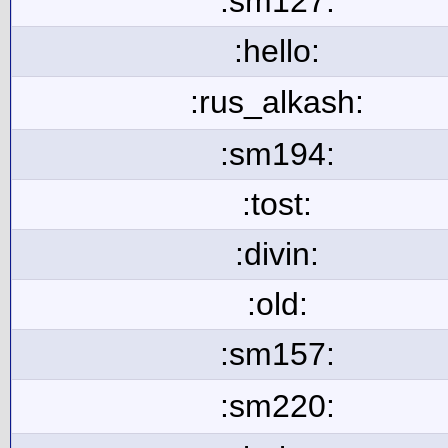
:sm127:
:hello:
:rus_alkash:
:sm194:
:tost:
:divin:
:old:
:sm157:
:sm220: