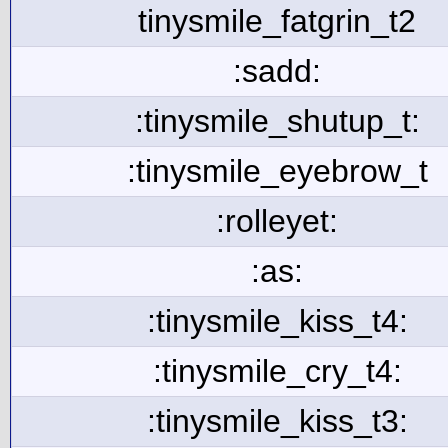
tinysmile_fatgrin_t2
:sadd:
:tinysmile_shutup_t:
:tinysmile_eyebrow_t
:rolleyet:
:as:
:tinysmile_kiss_t4:
:tinysmile_cry_t4:
:tinysmile_kiss_t3: