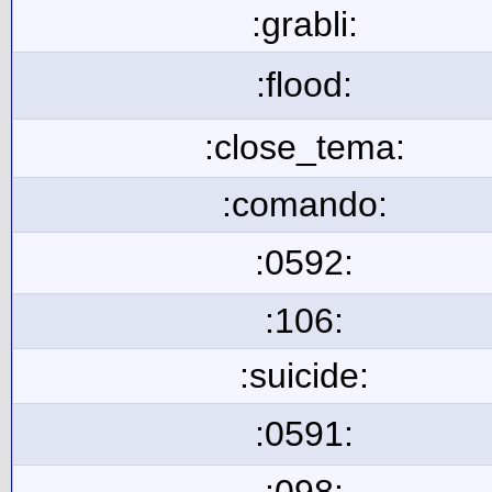
:grabli:
:flood:
:close_tema:
:comando:
:0592:
:106:
:suicide:
:0591: