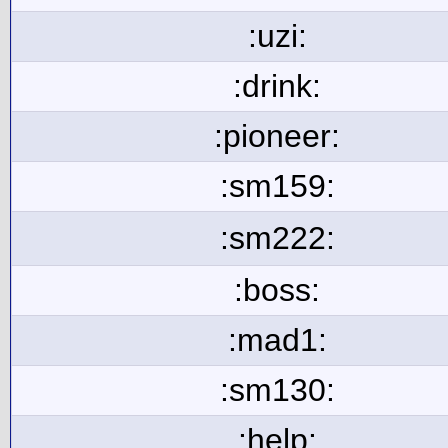
:uzi:
:drink:
:pioneer:
:sm159:
:sm222:
:boss:
:mad1:
:sm130:
:help: