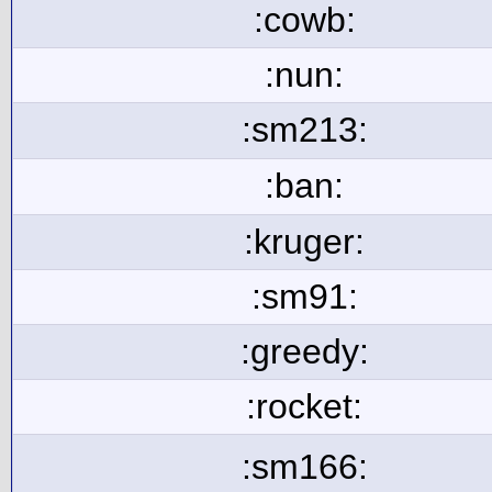
:cowb:
:nun:
:sm213:
:ban:
:kruger:
:sm91:
:greedy:
:rocket:
:sm166: