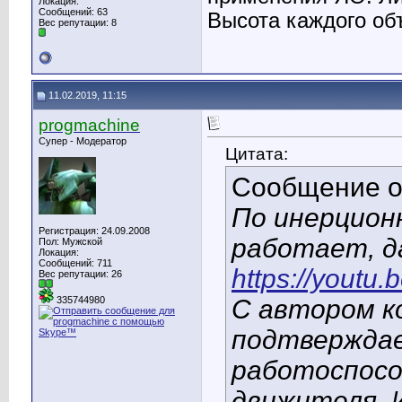
Локация:
Сообщений: 63
Высота каждого об
Вес репутации:
8
11.02.2019, 11:15
progmachine
Супер - Модератор
Цитата:
Сообщение 
По инерционн
Регистрация: 24.09.2008
работает, д
Пол: Мужской
Локация:
Сообщений: 711
https://youtu
Вес репутации:
26
С автором к
335744980
подтвержда
работоспосо
движителя. 