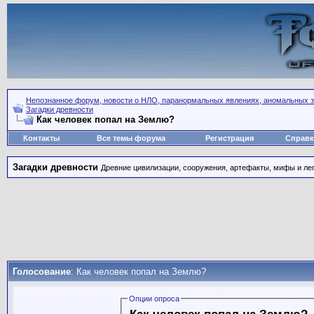
Непознанное форум, новости о НЛО, паранормальных явлениях, аномальных зо
Загадки древности
Как человек попал на Землю?
Контакты
Все темы форума
Регистрация
Справк
Загадки древности
Древние цивилизации, сооружения, артефакты, мифы и леге
Голосование
: Как человек попал на Землю?
Опции опроса