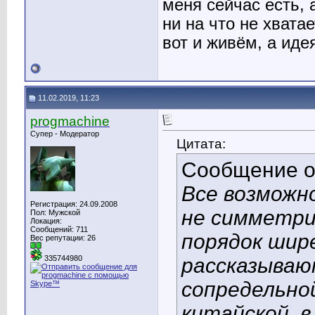
меня сейчас есть, 
ни на что не хвата
вот и живём, а иде
11.02.2019, 11:23
progmachine
Супер - Модератор
Цитата:
Сообщение 
Все возможно
Регистрация: 24.09.2008
не симметри
Пол: Мужской
Локация:
Сообщений: 711
порядок шир
Вес репутации:
26
рассказываю
335744980
сопредельной
китайской, в