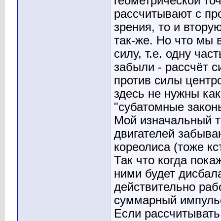
геометрической то
рассчитывают с пр
зрения, то и втору
так-же. Но что мы
силу, т.е. одну ча
забыли - рассчёт с
против силы центро
здесь не нужны ка
"субатомные закон
Мой изначальный т
двигателей забываю
кореолиса (тоже кс
Так что когда пока
ними будет дисбала
действительно рабо
суммарный импульс
Если рассчитывать