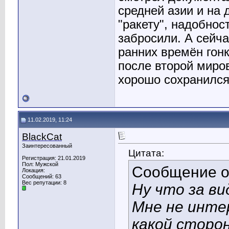
средней азии и на 
"ракету", надобнос
забросили. А сейч
ранних времён гон
после второй миров
хорошо сохранился,
11.02.2019, 11:24
BlackCat
Заинтересованный
Цитата:
Регистрация: 21.01.2019
Пол: Мужской
Сообщение 
Локация:
Сообщений: 63
Вес репутации:
8
Ну что за в
Мне не интер
какой сторо