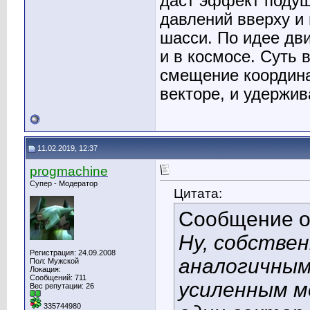
даст эффект подуш
давлений вверху и 
шасси. По идее дв
и в космосе. Суть 
смещение координа
векторе, и удержи
11.02.2019, 12:37
progmachine
Супер - Модератор
Цитата:
Сообщение 
Ну, собствен
Регистрация: 24.09.2008
аналогичным 
Пол: Мужской
Локация:
Сообщений: 711
усиленным м
Вес репутации:
26
335744980