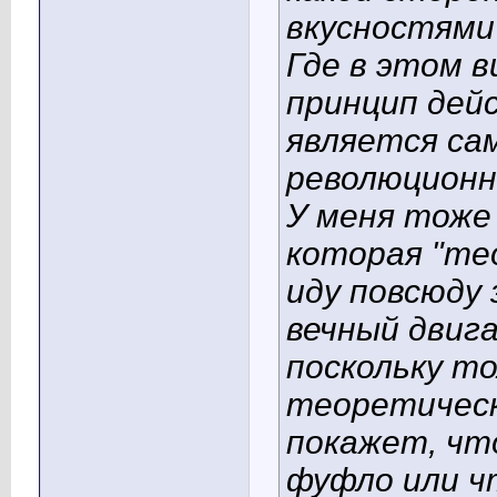
вкусностям
Где в этом 
принцип дей
является са
революционн
У меня тоже 
которая "те
иду повсюду 
вечный двиг
поскольку то
теоретическ
покажет, чт
фуфло или ч