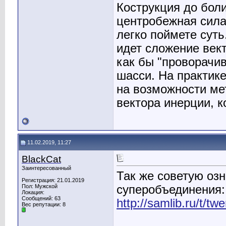
Кострукция до боли
центробежная сила
легко поймете суть
идет сложение век
как бы "проворачив
шасси. На практике
на возможности ме
вектора инерции, к
11.02.2019, 11:27
BlackCat
Заинтересованный
Так же советую оз
Регистрация: 21.01.2019
суперобъединения:
Пол: Мужской
Локация:
Сообщений: 63
http://samlib.ru/t/t
Вес репутации:
8