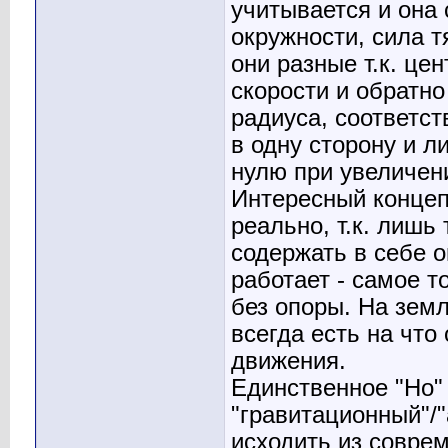
учитывается и она 
окружности, сила т
они разные т.к. ц
скорости и обратн
радиуса, соответс
в одну сторону и л
нулю при увеличен
Интересный концеп
реально, т.к. лиш
содержать в себе о
работает - самое то
без опоры. На земле
всегда есть на что
движения.
Единственное "Но" 
"гравитационный"/"
исходить из соврем