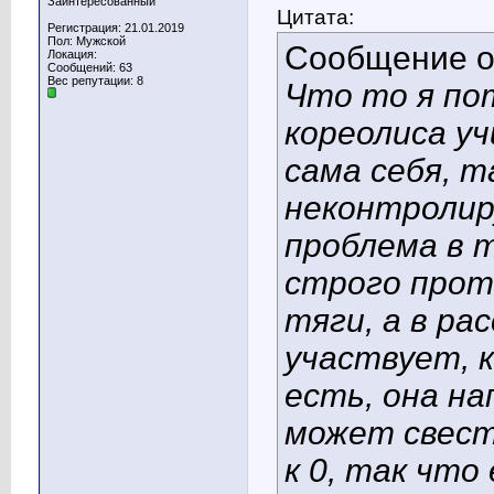
Заинтересованный
Цитата:
Регистрация: 21.01.2019
Пол: Мужской
Сообщение 
Локация:
Сообщений: 63
Вес репутации:
8
Что то я по
кореолиса у
сама себя, 
неконтролир
проблема в 
строго прот
тяги, а в ра
участвует, к
есть, она на
может свест
к 0, так что