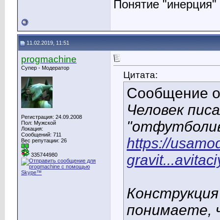
Понятие "инерция"
11.02.2019, 11:51
progmachine
Супер - Модератор
Цитата:
Сообщение 
Человек пис
Регистрация: 24.09.2008
"отфутболив
Пол: Мужской
Локация:
Сообщений: 711
https://usamo
Вес репутации:
26
gravit...avitac
335744980
Конструкция
понимаете, 