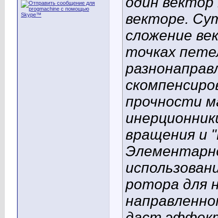
один вектор
векторе. Су
сложение ве
точках пете
разнонаправ
скомпенсиров
прочности м
инерционник
вращения и "
Элементарно
использован
ротора для н
направленно
даст эффект