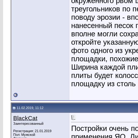
окруженного рвом 
треугольников по п
поводу эрозии - вп
нанесенный песок п
вполне могли сохра
откройте указанную
фото одного из ук
площадки, похожие
Ширина каждой пли
плиты будет колос
площадку из столь 
11.02.2019, 11:12
BlackCat
Заинтересованный
Постройки очень п
Регистрация: 21.01.2019
применения ЯО. Ли
Пол: Мужской