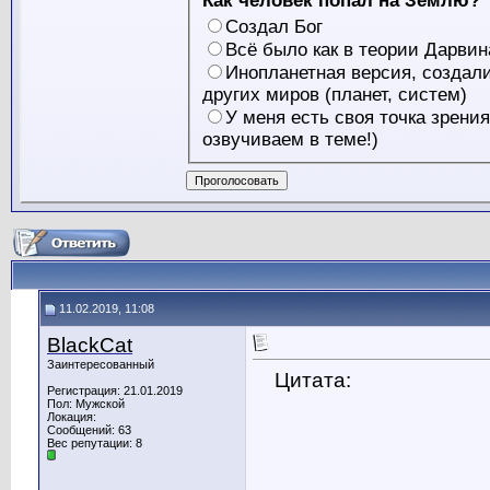
Как человек попал на Землю?
Создал Бог
Всё было как в теории Дарвин
Инопланетная версия, создал
других миров (планет, систем)
У меня есть своя точка зрения
озвучиваем в теме!)
11.02.2019, 11:08
BlackCat
Заинтересованный
Цитата:
Регистрация: 21.01.2019
Пол: Мужской
Локация:
Сообщений: 63
Вес репутации:
8