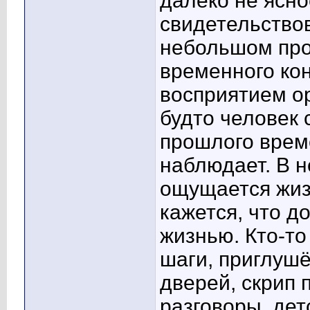
далеко не ясно
свидетельствов
небольшом про
временного кон
восприятием ор
будто человек 
прошлого време
наблюдает. В 
ощущается жиз
кажется, что д
жизнью. Кто-то
шаги, приглушё
дверей, скрип
разговоры, дет