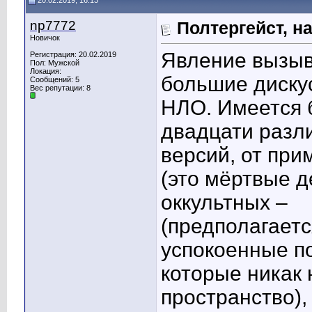
20.02.2019, 16:13
np7772
Полтергейст, н
Новичок
Явление вызы
Регистрация: 20.02.2019
Пол: Мужской
Локация:
большие диску
Сообщений: 5
Вес репутации:
8
НЛО. Имеется 
двадцати разл
версий, от при
(это мёртвые д
оккультных –
(предполагается
успокоенные п
которые никак 
пространство),