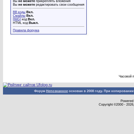
Вы
не можете
прикреплять вложения
Вы
не можете
редактировать свои сообщения
BB коды
Вкл.
Смайлы
Вкл.
[IMG]
код
Вкл.
HTML код
Выкл.
Правила форума
Часовой 
Форум
Непознанное
основан в 2008 году. При копировани
Powered b
Copyright ©2000 - 2026,