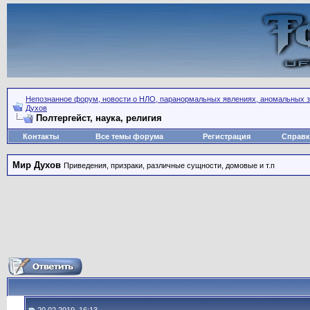
Непознанное форум, новости о НЛО, паранормальных явлениях, аномальных зо
Духов
Полтергейст, наука, религия
Контакты
Все темы форума
Регистрация
Справк
Мир Духов
Приведения, призраки, различные сущности, домовые и т.п