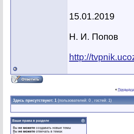
15.01.2019
Н. И. Попов
http://tvpnik.uc
«
Предыдущ
Здесь присутствуют: 1
(пользователей: 0 , гостей: 1)
Ваши права в разделе
Вы
не можете
создавать новые темы
Вы
не можете
отвечать в темах