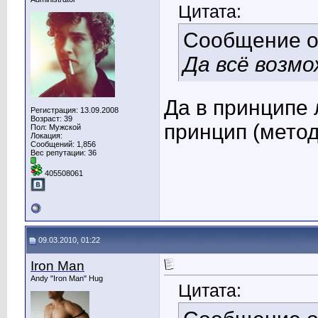
Цитата:
Сообщение 
Да всё возмо
Да в принципе 
Регистрация: 13.09.2008
Возраст: 39
принцип (метод
Пол: Мужской
Локация:
Сообщений: 1,856
Вес репутации:
36
405508061
09.03.2010, 01:22
Iron Man
Andy "Iron Man" Hug
Цитата: