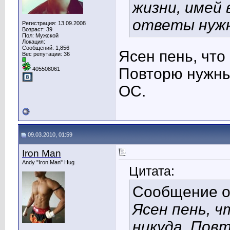
жизни, имей
ответы нужн
Регистрация: 13.09.2008
Возраст: 39
Пол: Мужской
Локация:
Сообщений: 1,856
Ясен пень, что
Вес репутации:
36
Повторю нужны
405508061
ОС.
09.03.2010, 01:59
Iron Man
Andy "Iron Man" Hug
Цитата:
Сообщение 
Ясен пень, ч
никуда. Пов