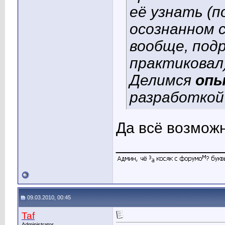
её узнать (п
осознанном 
вообще, под
практиковал
Делимся
оп
разработкой
Да всё возможн
____________
09.03.2010, 00:45
Taf
Administrator