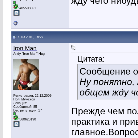
жду чего нибуд
405508061
09.03.2010, 18:27
Iron Man
Andy "Iron Man" Hug
Цитата:
Сообщение 
Ну понятно,
общем жду ч
Регистрация: 22.12.2009
Пол: Мужской
Локация:
Сообщений: 85
Прежде чем по
Вес репутации:
17
практика и при
560620190
главное.Вопрос