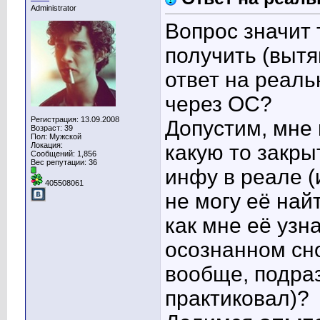
Administrator
Вопрос значит 
получить (вытя
ответ на реал
через ОС?
Регистрация: 13.09.2008
Допустим, мне 
Возраст: 39
Пол: Мужской
какую то закры
Локация:
Сообщений: 1,856
Вес репутации:
36
инфу в реале (
405508061
не могу её най
как мне её узн
осознанном сн
вообще, подра
практиковал)?