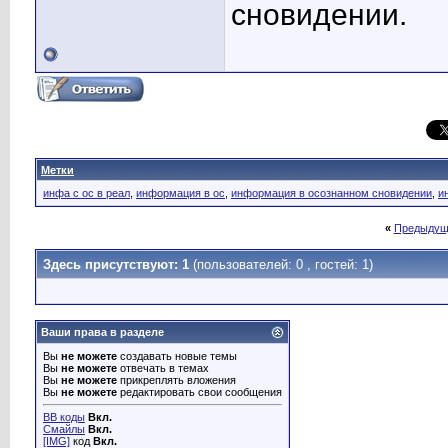
сновидении.
Метки
инфа с ос в реал
,
информация в ос
,
информация в осознанном сновидении
,
и
«
Предыдущ
Здесь присутствуют: 1
(пользователей: 0 , гостей: 1)
Ваши права в разделе
Вы
не можете
создавать новые темы
Вы
не можете
отвечать в темах
Вы
не можете
прикреплять вложения
Вы
не можете
редактировать свои сообщения
BB коды
Вкл.
Смайлы
Вкл.
[IMG]
код
Вкл.