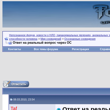
Непознанное форум, новости о НЛО, паранормальных явлениях, аномальных зо
способности человека
>
Мир сновидений
>
Осознанные сновидения
Ответ на реальный вопрос через ОС
Контакты
Все темы форума
Регистрация
Справк
08.03.2010, 23:54
Taf
Ответ на реаль