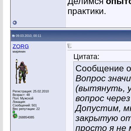
Делимся
опыт
практики.
09.03.2010, 00:11
ZORG
мирянин
Цитата:
Сообщение 
Вопрос значи
(вытянуть, 
Регистрация: 25.02.2010
Возраст: 48
вопрос чере
Пол: Мужской
Локация:
Допустим, м
Сообщений: 501
Вес репутации:
22
закрытую от
268854085
просто я не 