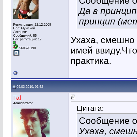
Сообщение 
Да в принцип
принцип (мет
Регистрация: 22.12.2009
Пол: Мужской
Локация:
Сообщений: 85
Ухаха, смешно 
Вес репутации:
17
имей ввиду.Чт
560620190
практика.
09.03.2010, 01:52
Taf
Administrator
Цитата:
Сообщение 
Ухаха, смеш