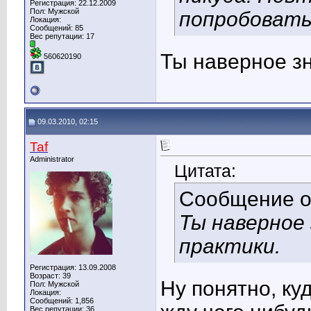
Регистрация: 22.12.2009
Пол: Мужской
попробовать
Локация:
Сообщений: 85
Вес репутации:
17
Ты наверное з
560620190
09.03.2010, 02:15
Taf
Administrator
Цитата:
Сообщение 
Ты наверное
практики.
Регистрация: 13.09.2008
Возраст: 39
Ну понятно, ку
Пол: Мужской
Локация:
Сообщений: 1,856
Вес репутации:
36