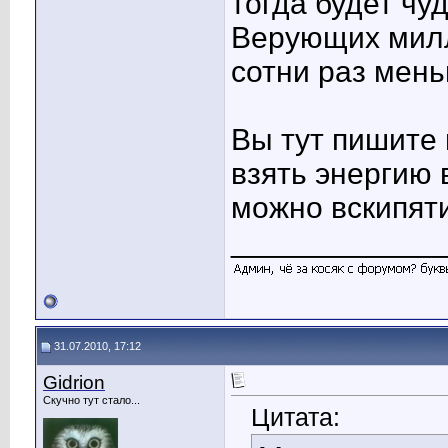
тогда будет чуд
Верующих милл
сотни раз мень
Вы тут пишите 
взять энергию 
можно вскипяти
____________
31.07.2010, 17:12
Gidrion
Скучно тут стало...
Цитата: