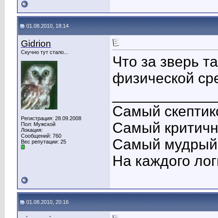
01.08.2010, 18:14
Gidrion
Скучно тут стало...
Что за зверь 
физической ср
____________
Самый скептико
Регистрация: 28.09.2008
Самый критичны
Пол: Мужской
Локация:
Сообщений: 760
Самый мудрый 
Вес репутации:
25
На каждого лог
01.08.2010, 20:16