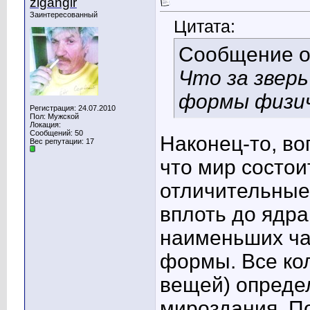
zigangir
Заинтересованный
Цитата:
Сообщение 
Что за звер
формы физич
Регистрация: 24.07.2010
Пол: Мужской
Локация:
Сообщений: 50
Наконец-то, во
Вес репутации:
17
что мир состо
отличительные
вплоть до ядра
наименьших ча
формы. Все ко
вещей) опреде
мироздания. По