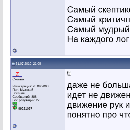
Самый скептико
Самый критичны
Самый мудрый 
На каждого лог
31.07.2010, 21:08
_Z_
Скептик
даже не больша
Регистрация: 26.09.2008
Пол: Мужской
идет не движен
Локация:
Сообщений: 806
Вес репутации:
27
движение рук и 
99231037
понятно про чт