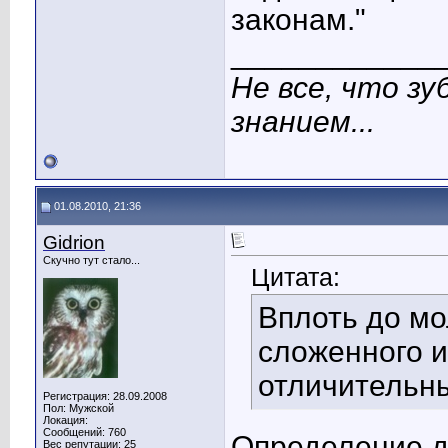
законам."
____________
Не все, что з
знанием...
01.08.2010, 21:36
Gidrion
Скучно тут стало...
Цитата:
Вплоть до мо
сложенного и
отличительн
Регистрация: 28.09.2008
Пол: Мужской
Локация:
Сообщений: 760
Определение д
Вес репутации:
25