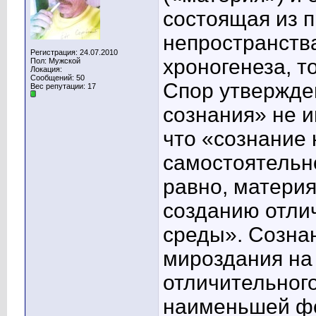
состоящая из 
непространств
Регистрация: 24.07.2010
хроногенеза, т
Пол: Мужской
Локация:
Сообщений: 50
Спор утвержде
Вес репутации:
17
сознания» не и
что «сознание
самостоятельно
равно, материя
созданию отли
среды». Созна
мироздания на
отличительного
наименьшей фо