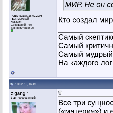
МИР. Не он с
Регистрация: 28.09.2008
Кто создал ми
Пол: Мужской
Локация:
Сообщений: 760
____________
Вес репутации:
25
Самый скептико
Самый критичны
Самый мудрый 
На каждого лог
01.08.2010, 16:49
zigangir
Заинтересованный
Все три сущно
(«материя») и 