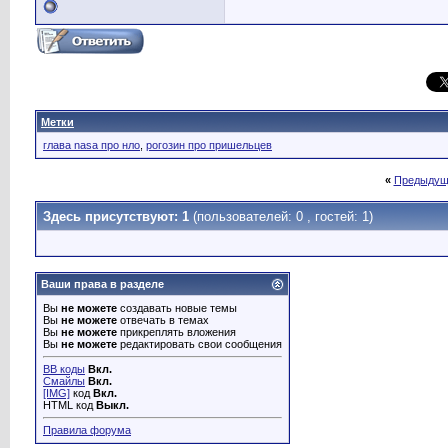
Метки
глава nasa про нло
,
рогозин про пришельцев
«
Предыдущ
Здесь присутствуют: 1
(пользователей: 0 , гостей: 1)
Ваши права в разделе
Вы
не можете
создавать новые темы
Вы
не можете
отвечать в темах
Вы
не можете
прикреплять вложения
Вы
не можете
редактировать свои сообщения
BB коды
Вкл.
Смайлы
Вкл.
[IMG]
код
Вкл.
HTML код
Выкл.
Правила форума