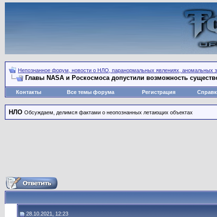
Непознанное форум, новости о НЛО, паранормальных явлениях, аномальных зо
Главы NASA и Роскосмоса допустили возможность существ
Контакты
Все темы форума
Регистрация
Справк
НЛО
Обсуждаем, делимся фактами о неопознанных летающих объектах
28.10.2021, 12:23