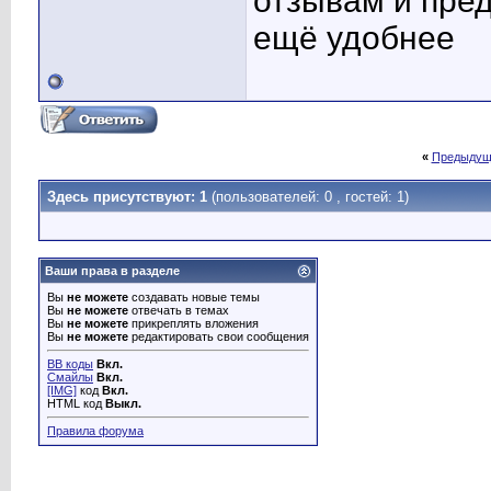
отзывам и пред
ещё удобнее
«
Предыдущ
Здесь присутствуют: 1
(пользователей: 0 , гостей: 1)
Ваши права в разделе
Вы
не можете
создавать новые темы
Вы
не можете
отвечать в темах
Вы
не можете
прикреплять вложения
Вы
не можете
редактировать свои сообщения
BB коды
Вкл.
Смайлы
Вкл.
[IMG]
код
Вкл.
HTML код
Выкл.
Правила форума