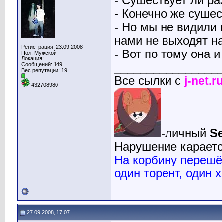
- Сушествует ли р
- Конечно же сушест
- Но мы не видили
нами не выходят на
Регистрация: 23.09.2008
- Вот по тому она и
Пол: Мужской
Локация:
________________
Сообщений: 149
Вес репутации:
19
Bсе сылки с
j-net.r
432708980
-личный
Se
Нарушение караетс
На корбину перешёл
один торент, один х
27.09.2008, 17:07