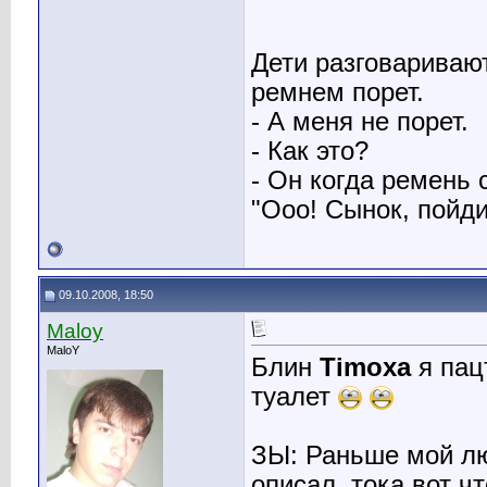
Дети разговаривают
ремнем порет.
- А меня не порет.
- Как это?
- Он когда ремень 
"Ооо! Сынок, пойди
09.10.2008, 18:50
Maloy
MaloY
Блин
Timoxa
я пац
туалет
ЗЫ: Раньше мой лю
описал, тока вот ч