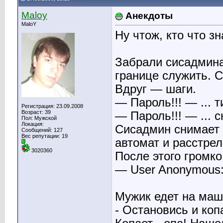
Maloy
Анекдоты
MaloY
Ну чтож, кто что зн
Забрали сисадмина
границе служить. С
Вдруг — шаги.
— Пароль!!! — ... 
Регистрация: 23.09.2008
Возраст: 39
— Пароль!!! — ... 
Пол: Мужской
Локация:
Сисадмин снимает 
Сообщений: 127
Вес репутации:
19
автомат и расстрел
3020360
После этого громко
— User Anonymous:
Мужик едет на маши
- Остановись и коп