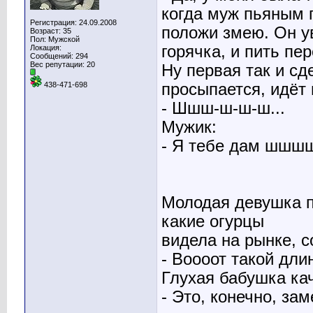
когда муж пьяным 
Регистрация: 24.09.2008
положи змею. Он ув
Возраст: 35
Пол: Мужской
горячка, и пить пер
Локация:
Сообщений: 294
Вес репутации:
20
Ну первая так и с
просыпается, идёт 
438-471-698
- Шшш-ш-ш-ш...
Мужик:
- Я тебе дам шшшш
Молодая девушка п
какие огурцы
видела на рынке, 
- Воооот такой дли
Глухая бабушка кач
- Это, конечно, за