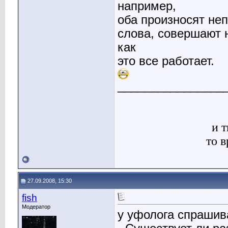
например,
оба произносят не
слова, совершают 
как
это все работает.
________________
и т
то 
27.09.2008, 15:30
fish
Модератор
у уфолога спрашив