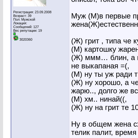
Регистрация: 23.09.2008
Муж (М)в первые пр
Возраст: 39
Пол: Мужской
жена(Ж)естественн
Локация:
Сообщений: 127
Вес репутации:
19
(Ж) грит , типа че
3020360
(М) картошку жарен
(Ж) ммм… блин, а к
не выкапаная =(,
(М) ну ты уж ради 
(Ж) ну хорошо, а ч
жарю.., долго же вс
(М) хм.. нинай((,
(Ж) ну на грит те 1
Ну в общем жена с
телик палит, время