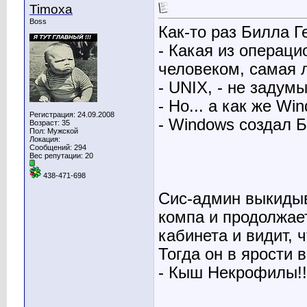
Timoxa
Boss
Как-то раз Билла Г
- Какая из операци
человеком, самая 
- UNIX, - не задум
- Но... а как же Wi
Регистрация: 24.09.2008
- Windows создал Бо
Возраст: 35
Пол: Мужской
Локация:
Сообщений: 294
Вес репутации:
20
438-471-698
Сис-админ выкидыва
компа и продолжает
кабинета и видит, 
Тогда он в ярости 
- Кыш Некрофилы!!