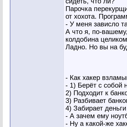
сидеть, что ли?
Парочка перекурщи
от хохота. Програм
- У меня зависло т
А что я, по-вашему
колдобина целиком
Ладно. Но вы на бу
- Как хакер взлам
- 1) Берёт с собой 
2) Подходит к банк
3) Разбивает банк
4) Забирает деньги
- А зачем ему ноут
- Ну а какой-же хак