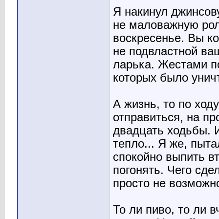
Я накинул джинсову
не маловажную рол
воскресенье. Вы ко
не подвластной ва
ларька. Жестами по
которых было унич
А жизнь, то по ход
отправиться, на пр
двадцать ходьбы. И
тепло... Я же, пыт
спокойно выпить вт
погонять. Чего сде
просто не возможн
То ли пиво, то ли 