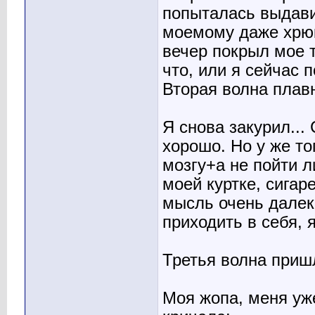
попыталась выдави
моемому даже хрюк
вечер покрыл мое т
что, или я сейчас 
Вторая волна плавн
Я снова закурил...
хорошо. Но у же т
мозгу+а не пойти л
моей куртке, сигар
мысль очень далек
приходить в себя,
Третья волна приш
Моя жопа, меня уж