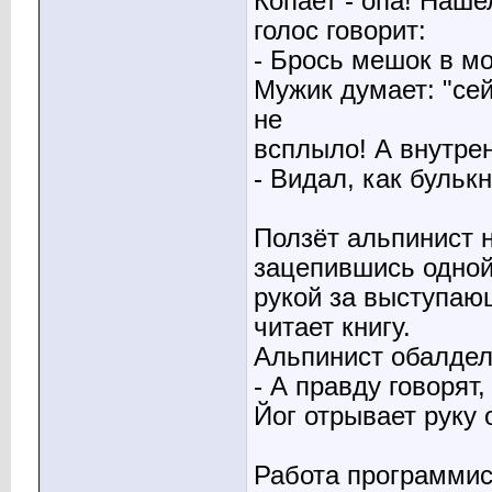
Копает - опа! Наше
голос говорит:
- Брось мешок в мо
Мужик думает: "сей
не
всплыло! А внутрен
- Видал, как булькн
Ползёт альпинист н
зацепившись одно
рукой за выступающ
читает книгу.
Альпинист обалдел
- А правду говорят,
Йог отрывает руку 
Работа программис