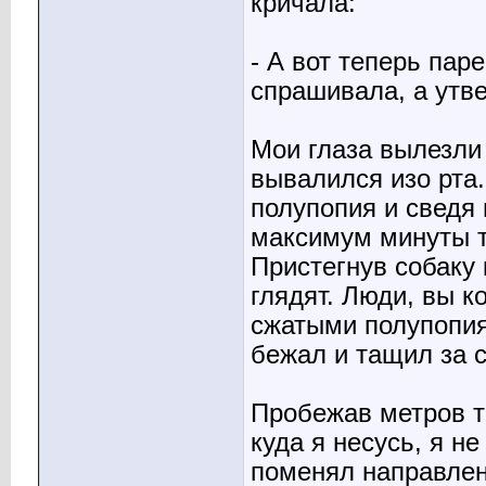
кричала:
- А вот теперь паре
спрашивала, а утв
Мои глаза вылезли
вывалился изо рта
полупопия и сведя 
максимум минуты т
Пристегнув собаку 
глядят. Люди, вы к
сжатыми полупопия
бежал и тащил за с
Пробежав метров тр
куда я несусь, я не
поменял направлен