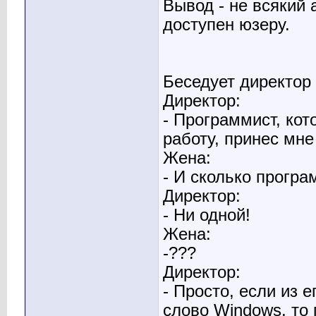
Вывод - не всякий 
доступен юзеру.
Беседует директор
Директор:
- Программист, кот
работу, принес мне
Жена:
- И сколько програ
Директор:
- Ни одной!
Жена:
-???
Директор:
- Просто, если из 
слово Windоws, то