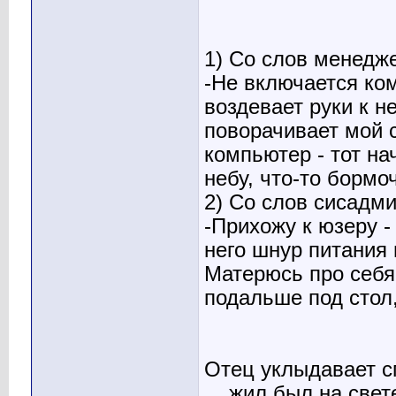
1) Со слов менедж
-Hе включается ком
воздевает руки к н
поворачивает мой с
компьютер - тот на
небу, что-то бормоч
2) Со слов сисадм
-Прихожу к юзеру - 
него шнур питания 
Матерюсь про себя
подальше под стол,
Отец уклыдавает сп
... жил был на све