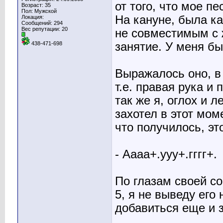
от того, что мое п
Возраст: 35
Пол: Мужской
На кануне, была ка
Локация:
Сообщений: 294
Вес репутации:
20
не совместимым с 
занятие. У меня бы
438-471-698
Выражалось оно, в
т.е. правая рука и
так же я, оглох и 
захотел в этот мом
что получилось, эт
- Аааа+.ууу+.гггг+.
По глазам своей со
5, я не выведу его 
добавиться еще и з