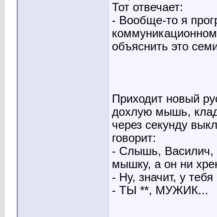
Тот отвечает:
- Вообще-то я про
коммуникационном 
объяснить это сем
Приходит новый ру
дохлую мышь, клад
через секунду выкл
говорит:
- Слышь, Василич,
мышку, а он ни хрен
- Ну, значит, у теб
- ТЫ **, МУЖИК...