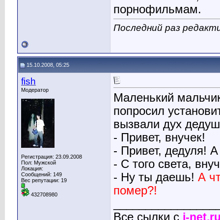
порнофильмам.
Последний раз редакти
15.10.2008, 05:25
fish
Модератор
Маленький мальчик
попросил установи
вызвали дух дедуш
- Привет, внучек!
- Привет, дедуля! 
Регистрация: 23.09.2008
- С того света, внуч
Пол: Мужской
Локация:
- Ну ты даешь!
А ч
Сообщений: 149
Вес репутации:
19
помер?!
432708980
________________
Bсе сылки с
j-net.r