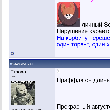
-личный
Se
Нарушение караетс
На корбину перешёл
один торент, один х
18.10.2008, 03:47
Timoxa
Boss
Праффда он длиный
Прекрасный августо
Регистрация: 24.09.2008