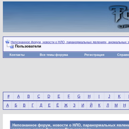
Непознанное форум, новости о НЛО, паранормальных явлениях, аномальных зо
Пользователи
Контакты
Все темы форума
Регистрация
Справк
#
A
B
C
D
E
F
G
H
I
J
K
А
Б
В
Г
Д
Е
Ё
Ж
З
И
Й
К
Л
М
Н
Непознанное форум, новости о НЛО, паранормальных явлени