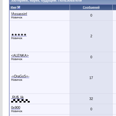
эзотерике, науке, будущем: Пользователи
Имя
Сообщений
!Assassin!
0
Новичок
★★★★★
2
Новичок
<ALENKA>
0
Новичок
-=DraGoS=-
17
Новичок
.RU$_lik
32
▄▀▄▀▄▀▄▀▄
0x900
0
Новичок